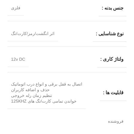
جنس بدنه :
فلزی
نوع شناسایی :
اثر انگشت/رمز/کارت/تگ
ولتاژ کاری :
12v DC
اتصال به قفل برقی و انواع درب اتوماتیک
حذف و اضافه کاربران
قابلیت ها :
تنظیم زمان رله خروجی
خواندن تمامی کارت/تگ های 125KHZ
فروشنده