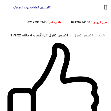
کاملترین قطعات درب اتوماتیک
مدیر فروش :
09126794160
تلفن دفتر :
02177913345
خانه
اکسس کنترل
اکسس کنترل اثرانگشت 4 حالته TPF22