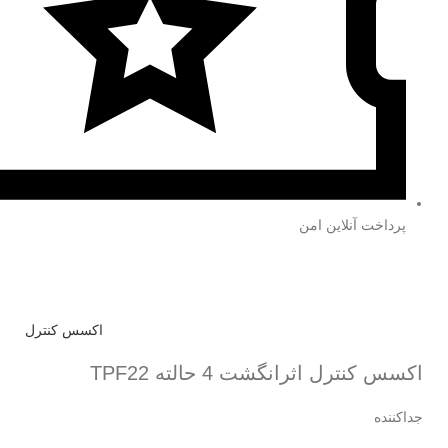
پرداخت آنلاین امن
اکسس کنترل
اکسس کنترل اثرانگشت 4 حالته TPF22
جداکننده