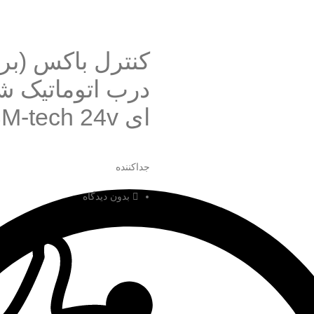
کنترل باکس (برد
درب اتوماتیک 
ای SM-tech 24v
زرگنمایی کلیک کنید
جداکننده
بدون دیدگاه