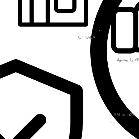
OTKALA
 کالا را پیشنهاد
SM-tech24